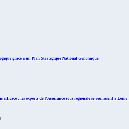
iologique grâce à un Plan Stratégique National Génomique
s efficace : les experts de l’Assurance sous régionale se réunissent à Lo
l.