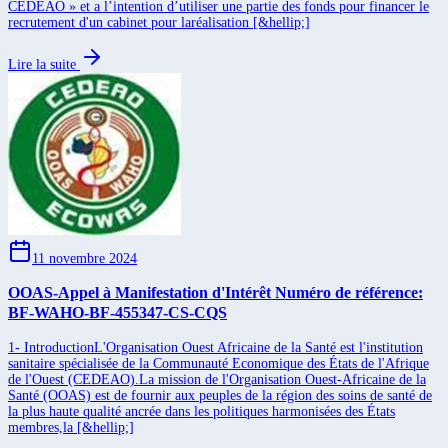
CEDEAO » et a l’intention d’utiliser une partie des fonds pour financer le
recrutement d'un cabinet pour laréalisation [&hellip;]
Lire la suite
11 novembre 2024
OOAS-Appel à Manifestation d'Intérêt Numéro de référence:
BF-WAHO-BF-455347-CS-CQS
1- IntroductionL'Organisation Ouest Africaine de la Santé est l'institution
sanitaire spécialisée de la Communauté Economique des États de l'Afrique
de l'Ouest (CEDEAO).La mission de l'Organisation Ouest-Africaine de la
Santé (OOAS) est de fournir aux peuples de la région des soins de santé de
la plus haute qualité ancrée dans les politiques harmonisées des États
membres,la [&hellip;]