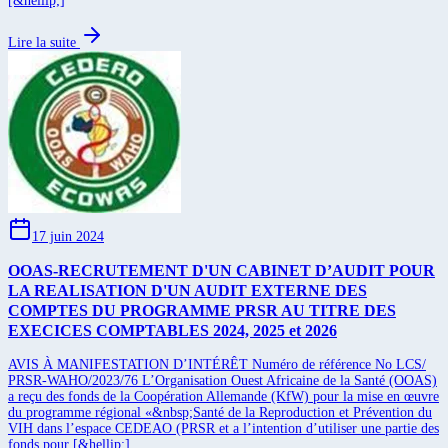
[&hellip;]
Lire la suite
17 juin 2024
OOAS-RECRUTEMENT D'UN CABINET D’AUDIT POUR
LA REALISATION D'UN AUDIT EXTERNE DES
COMPTES DU PROGRAMME PRSR AU TITRE DES
EXECICES COMPTABLES 2024, 2025 et 2026
AVIS À MANIFESTATION D’INTÉRÊT Numéro de référence No LCS/
PRSR-WAHO/2023/76 L’Organisation Ouest Africaine de la Santé (OOAS)
a reçu des fonds de la Coopération Allemande (KfW) pour la mise en œuvre
du programme régional «&nbsp;Santé de la Reproduction et Prévention du
VIH dans l’espace CEDEAO (PRSR et a l’intention d’utiliser une partie des
fonds pour [&hellip;]