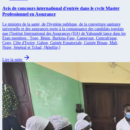
Avis de concours international d'entrée dans le cycle Master
Professionnel en Assurance
Le ministre de la santé, de l'hygiène publique, de la couverture sanitaire
universelle et des assurances porte à la connaissance des candidats togolais
que l'Institut International des Assurances (IIA) de Yahoundé lance dans les
Etats membres : Togo, Bénin, Burkina-Faso, Cameroun, Centrafrique,
Cogo, Côte d'Ivoire, Gabon, Guinée Equatoriale, Guinée Bissau, Mali,
Niger, Sénégal et Tchad, [&hellip;]
Lire la suite