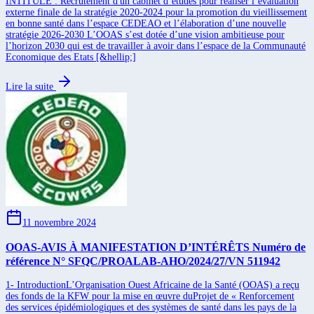
INTITULÉ : Recrutement d'un cabinet d’études pour réaliser l’évaluation
externe finale de la stratégie 2020-2024 pour la promotion du vieillissement
en bonne santé dans l’espace CEDEAO et l’élaboration d’une nouvelle
stratégie 2026-2030 L’OOAS s’est dotée d’une vision ambitieuse pour
l’horizon 2030 qui est de travailler à avoir dans l’espace de la Communauté
Economique des Etats [&hellip;]
Lire la suite
11 novembre 2024
OOAS-AVIS À MANIFESTATION D’INTÉRÊTS Numéro de
référence N° SFQC/PROALAB-AHO/2024/27/VN 511942
1- IntroductionL’Organisation Ouest Africaine de la Santé (OOAS) a reçu
des fonds de la KFW pour la mise en œuvre duProjet de « Renforcement
des services épidémiologiques et des systèmes de santé dans les pays de la