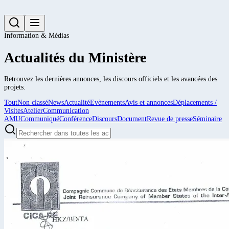
Information & Médias
Actualités du Ministère
Retrouvez les dernières annonces, les discours officiels et les avancées des
projets.
Tout
Non classé
News
Actualité
Evènements
Avis et annonces
Déplacements /
Visites
Atelier
Communication
AMU
Communiqué
Conférence
Discours
Document
Revue de presse
Séminaire