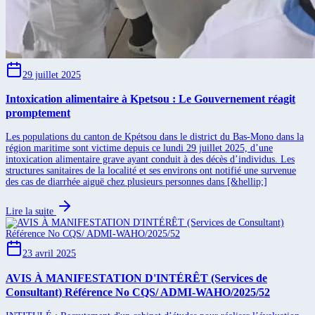
29 juillet 2025
Intoxication alimentaire à Kpetsou : Le Gouvernement réagit
promptement
Les populations du canton de Kpétsou dans le district du Bas-Mono dans la
région maritime sont victime depuis ce lundi 29 juillet 2025, d’une
intoxication alimentaire grave ayant conduit à des décès d’individus. Les
structures sanitaires de la localité et ses environs ont notifié une survenue
des cas de diarrhée aiguë chez plusieurs personnes dans [&hellip;]
Lire la suite
23 avril 2025
AVIS À MANIFESTATION D'INTÉRÊT (Services de
Consultant) Référence No CQS/ ADMI-WAHO/2025/52