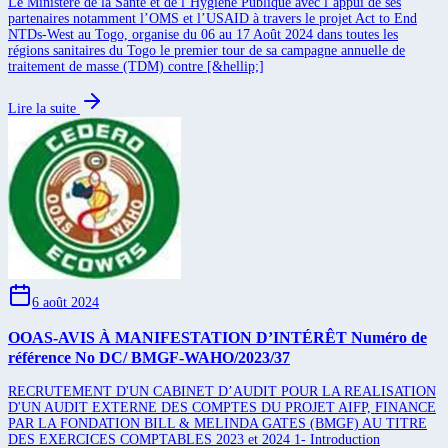
Le Ministère de la Santé et de l’Hygiène Publique avec l’appui de ses
partenaires notamment l’OMS et l’USAID à travers le projet Act to End
NTDs-West au Togo, organise du 06 au 17 Août 2024 dans toutes les
régions sanitaires du Togo le premier tour de sa campagne annuelle de
traitement de masse (TDM) contre [&hellip;]
Lire la suite
6 août 2024
OOAS-AVIS À MANIFESTATION D’INTÉRÊT Numéro de
référence No DC/ BMGF-WAHO/2023/37
RECRUTEMENT D'UN CABINET D’AUDIT POUR LA REALISATION
D'UN AUDIT EXTERNE DES COMPTES DU PROJET AIFP, FINANCE
PAR LA FONDATION BILL & MELINDA GATES (BMGF) AU TITRE
DES EXERCICES COMPTABLES 2023 et 2024 1- Introduction