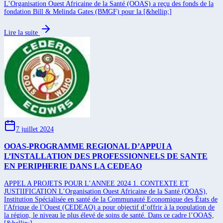
L’Organisation Ouest Africaine de la Santé (OOAS) a reçu des fonds de la
fondation Bill & Melinda Gates (BMGF) pour la [&hellip;]
Lire la suite
7 juillet 2024
OOAS-PROGRAMME REGIONAL D’APPUI A
L’INSTALLATION DES PROFESSIONNELS DE SANTE
EN PERIPHERIE DANS LA CEDEAO
APPEL A PROJETS POUR L’ANNEE 2024 1. CONTEXTE ET
JUSTIIFICATION L’Organisation Ouest Africaine de la Santé (OOAS),
Institution Spécialisée en santé de la Communauté Economique des États de
l'Afrique de l’Ouest (CEDEAO) a pour objectif d’offrir à la population de
la région, le niveau le plus élevé de soins de santé. Dans ce cadre l’OOAS,